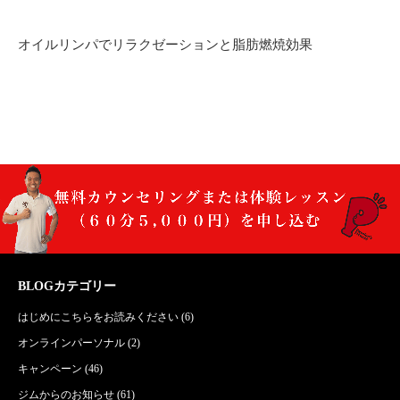
オイルリンパでリラクゼーションと脂肪燃焼効果
BLOGカテゴリー
はじめにこちらをお読みください
(6)
オンラインパーソナル
(2)
キャンペーン
(46)
ジムからのお知らせ
(61)