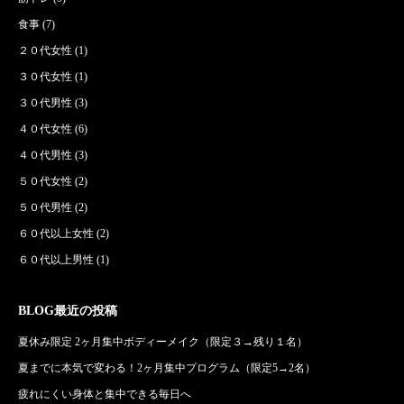
食事
(7)
２０代女性
(1)
３０代女性
(1)
３０代男性
(3)
４０代女性
(6)
４０代男性
(3)
５０代女性
(2)
５０代男性
(2)
６０代以上女性
(2)
６０代以上男性
(1)
BLOG最近の投稿
夏休み限定 2ヶ月集中ボディーメイク（限定３→残り１名）
夏までに本気で変わる！2ヶ月集中プログラム（限定5→2名）
疲れにくい身体と集中できる毎日へ