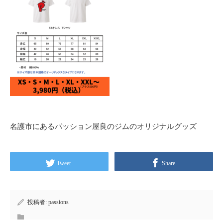
名護市にあるパッション屋良のジムのオリジナルグッズ
Tweet
Share
投稿者:
passions