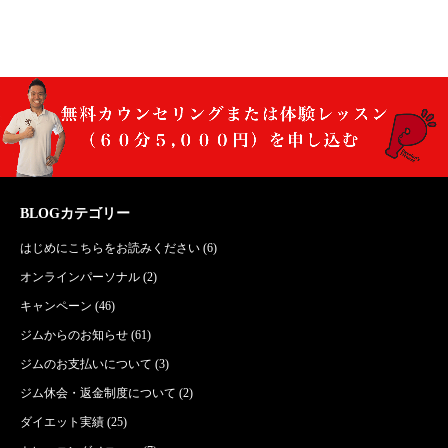
BLOGカテゴリー
はじめにこちらをお読みください
(6)
オンラインパーソナル
(2)
キャンペーン
(46)
ジムからのお知らせ
(61)
ジムのお支払いについて
(3)
ジム休会・返金制度について
(2)
ダイエット実績
(25)