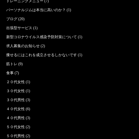
トレーニングメニュー
(7)
パーソナルジムは本当に高いのか？
(1)
ブログ
(20)
出張型サービス
(1)
新型コロナウイルス感染予防対策について
(1)
求人募集のお知らせ
(2)
痩せるにはこれを成立させるしかないです
(1)
筋トレ
(9)
食事
(7)
２０代女性
(1)
３０代女性
(1)
３０代男性
(3)
４０代女性
(6)
４０代男性
(3)
５０代女性
(2)
５０代男性
(2)