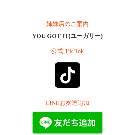
姉妹店のご案内
YOU GOT IT(ユーガリー)
公式 Tik Tok
LINEお友達追加