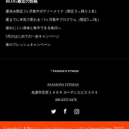
BLOG最近の投稿
夏休み限定 2ヶ月集中ボディーメイク（限定３→残り１名）
夏までに本気で変わる！2ヶ月集中プログラム（限定5→2名）
疲れにくい身体と集中できる毎日へ
5月のはじめての一歩キャンペーン
春のフレッシュキャンペーン
PASSIONS FITNESS
名護市宮里１４９９ ガーデンエビス３０４
090-8355-8478
Twitter
Facebook
Instagram
Copyright ©
名護のジム・パーソナルトレーニングならPassion's Fitness【PPP】