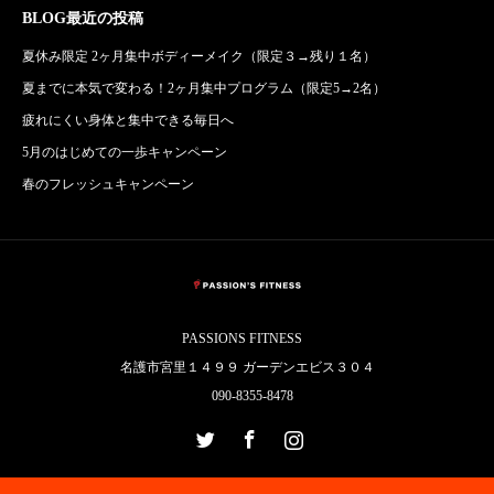
BLOG最近の投稿
夏休み限定 2ヶ月集中ボディーメイク（限定３→残り１名）
夏までに本気で変わる！2ヶ月集中プログラム（限定5→2名）
疲れにくい身体と集中できる毎日へ
5月のはじめての一歩キャンペーン
春のフレッシュキャンペーン
PASSIONS FITNESS
名護市宮里１４９９ ガーデンエビス３０４
090-8355-8478
Twitter
Facebook
Instagram