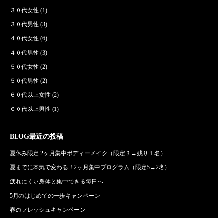
３０代女性
(1)
３０代男性
(3)
４０代女性
(6)
４０代男性
(3)
５０代女性
(2)
５０代男性
(2)
６０代以上女性
(2)
６０代以上男性
(1)
BLOG最近の投稿
夏休み限定 2ヶ月集中ボディーメイク（限定３→残り１名）
夏までに本気で変わる！2ヶ月集中プログラム（限定5→2名）
疲れにくい身体と集中できる毎日へ
5月のはじめての一歩キャンペーン
春のフレッシュキャンペーン