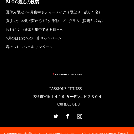
BLOG最近の投稿
夏休み限定 2ヶ月集中ボディーメイク（限定３→残り１名）
夏までに本気で変わる！2ヶ月集中プログラム（限定5→2名）
疲れにくい身体と集中できる毎日へ
5月のはじめての一歩キャンペーン
春のフレッシュキャンペーン
PASSIONS FITNESS
名護市宮里１４９９ ガーデンエビス３０４
090-8355-8478
Twitter
Facebook
Instagram
Copyright ©
名護のジム・パーソナルトレーニングならPassion's Fitness【PPP】