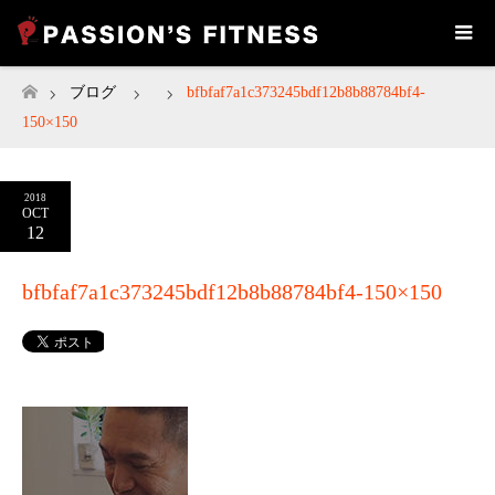
ブログ
bfbfaf7a1c373245bdf12b8b88784bf4-
ホーム
150×150
2018
OCT
12
bfbfaf7a1c373245bdf12b8b88784bf4-150×150