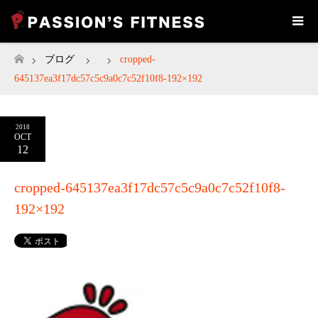
ブログ
cropped-
ホーム
645137ea3f17dc57c5c9a0c7c52f10f8-192×192
2018
OCT
12
cropped-645137ea3f17dc57c5c9a0c7c52f10f8-
192×192