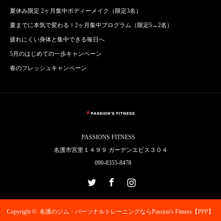
夏休み限定 2ヶ月集中ボディーメイク（限定3名）
夏までに本気で変わる！2ヶ月集中プログラム（限定5→2名）
疲れにくい身体と集中できる毎日へ
5月のはじめての一歩キャンペーン
春のフレッシュキャンペーン
PASSIONS FITNESS
名護市宮里１４９９ ガーデンエビス３０４
090-8355-8478
Twitter
Facebook
Instagram
Copyright ©
名護のジム・パーソナルトレーニングならPassion's Fitness【PPP】