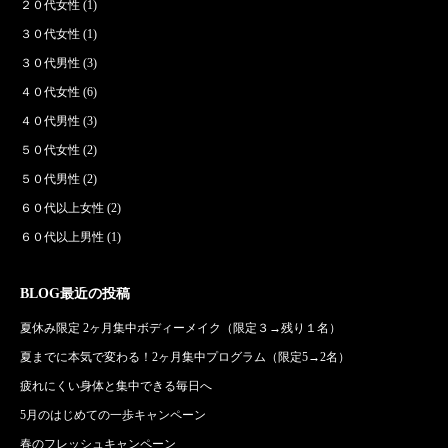
２０代女性
(1)
３０代女性
(1)
３０代男性
(3)
４０代女性
(6)
４０代男性
(3)
５０代女性
(2)
５０代男性
(2)
６０代以上女性
(2)
６０代以上男性
(1)
BLOG最近の投稿
夏休み限定 2ヶ月集中ボディーメイク（限定３→残り１名）
夏までに本気で変わる！2ヶ月集中プログラム（限定5→2名）
疲れにくい身体と集中できる毎日へ
5月のはじめての一歩キャンペーン
春のフレッシュキャンペーン