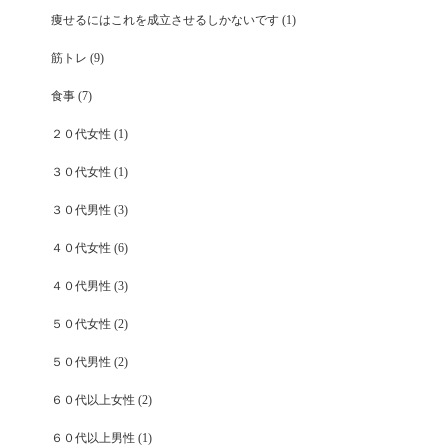
痩せるにはこれを成立させるしかないです
(1)
筋トレ
(9)
食事
(7)
２０代女性
(1)
３０代女性
(1)
３０代男性
(3)
４０代女性
(6)
４０代男性
(3)
５０代女性
(2)
５０代男性
(2)
６０代以上女性
(2)
６０代以上男性
(1)