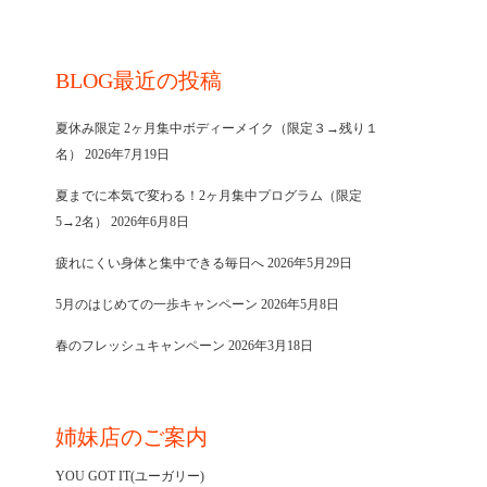
BLOG最近の投稿
夏休み限定 2ヶ月集中ボディーメイク（限定３→残り１
名）
2026年7月19日
夏までに本気で変わる！2ヶ月集中プログラム（限定
5→2名）
2026年6月8日
疲れにくい身体と集中できる毎日へ
2026年5月29日
5月のはじめての一歩キャンペーン
2026年5月8日
春のフレッシュキャンペーン
2026年3月18日
姉妹店のご案内
YOU GOT IT(ユーガリー)