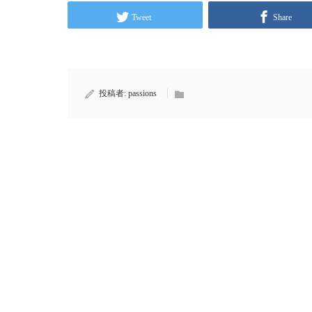
Tweet
Share
投稿者:
passions