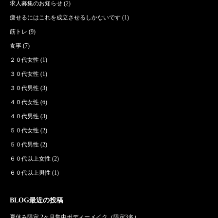
求人募集のお知らせ
(2)
痩せるにはこれを成立させるしかないです
(1)
筋トレ
(9)
食事
(7)
２０代女性
(1)
３０代女性
(1)
３０代男性
(3)
４０代女性
(6)
４０代男性
(3)
５０代女性
(2)
５０代男性
(2)
６０代以上女性
(2)
６０代以上男性
(1)
BLOG最近の投稿
夏休み限定 2ヶ月集中ボディーメイク（限定3名）