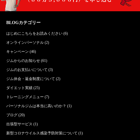
BLOGカテゴリー
はじめにこちらをお読みください
(6)
オンラインパーソナル
(2)
キャンペーン
(46)
ジムからのお知らせ
(61)
ジムのお支払いについて
(3)
ジム休会・返金制度について
(2)
ダイエット実績
(25)
トレーニングメニュー
(7)
パーソナルジムは本当に高いのか？
(1)
ブログ
(20)
出張型サービス
(1)
新型コロナウイルス感染予防対策について
(1)