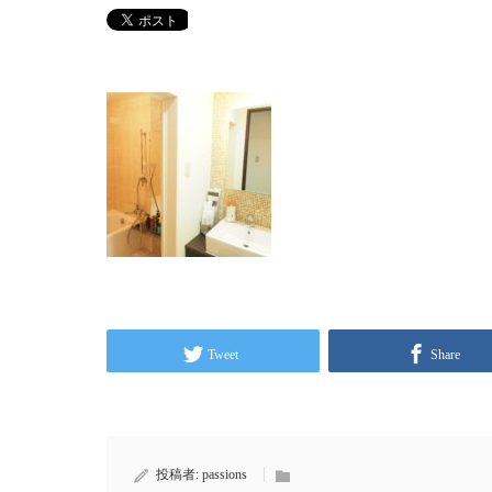
Tweet
Share
投稿者:
passions