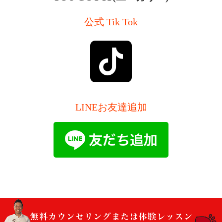
公式 Tik Tok
LINEお友達追加