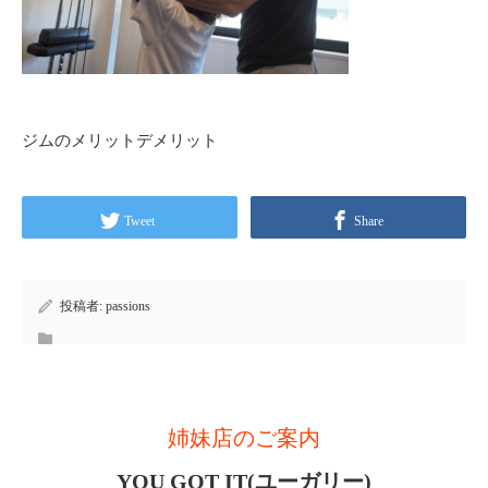
ジムのメリットデメリット
Tweet
Share
投稿者:
passions
姉妹店のご案内
YOU GOT IT(ユーガリー)