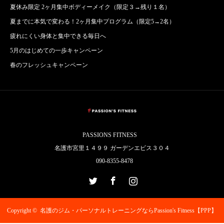
夏休み限定 2ヶ月集中ボディーメイク（限定３→残り１名）
夏までに本気で変わる！2ヶ月集中プログラム（限定5→2名）
疲れにくい身体と集中できる毎日へ
5月のはじめての一歩キャンペーン
春のフレッシュキャンペーン
PASSIONS FITNESS
名護市宮里１４９９ ガーデンエビス３０４
090-8355-8478
Twitter
Facebook
Instagram
Copyright ©
名護のジム・パーソナルトレーニングならPassion's Fitness【PPP】