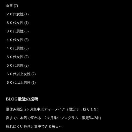
食事
(7)
２０代女性
(1)
３０代女性
(1)
３０代男性
(3)
４０代女性
(6)
４０代男性
(3)
５０代女性
(2)
５０代男性
(2)
６０代以上女性
(2)
６０代以上男性
(1)
BLOG最近の投稿
夏休み限定 2ヶ月集中ボディーメイク（限定３→残り１名）
夏までに本気で変わる！2ヶ月集中プログラム（限定5→2名）
疲れにくい身体と集中できる毎日へ