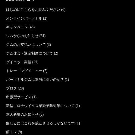
はじめにこちらをお読みください
(6)
オンラインパーソナル
(2)
キャンペーン
(46)
ジムからのお知らせ
(61)
ジムのお支払いについて
(3)
ジム休会・返金制度について
(2)
ダイエット実績
(25)
トレーニングメニュー
(7)
パーソナルジムは本当に高いのか？
(1)
ブログ
(20)
出張型サービス
(1)
新型コロナウイルス感染予防対策について
(1)
求人募集のお知らせ
(2)
痩せるにはこれを成立させるしかないです
(1)
筋トレ
(9)