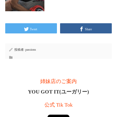
Tweet
Share
投稿者:
passions
姉妹店のご案内
YOU GOT IT(ユーガリー)
公式 Tik Tok