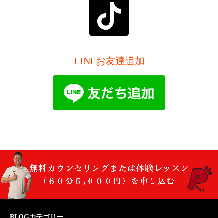
LINEお友達追加
BLOGカテゴリー