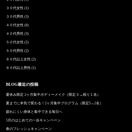
３０代女性
(1)
３０代男性
(3)
４０代女性
(6)
４０代男性
(3)
５０代女性
(2)
５０代男性
(2)
６０代以上女性
(2)
６０代以上男性
(1)
BLOG最近の投稿
夏休み限定 2ヶ月集中ボディーメイク（限定３→残り１名）
夏までに本気で変わる！2ヶ月集中プログラム（限定5→2名）
疲れにくい身体と集中できる毎日へ
5月のはじめての一歩キャンペーン
春のフレッシュキャンペーン