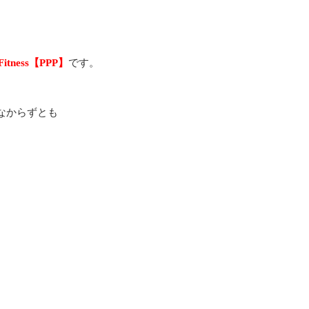
s Fitness【PPP】
です。
。
なからずとも