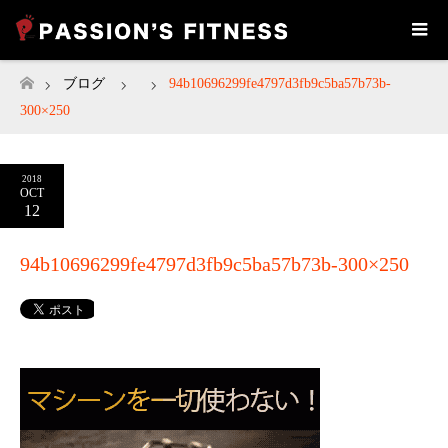
ブログ
94b10696299fe4797d3fb9c5ba57b73b-
ホーム
300×250
2018
OCT
12
94b10696299fe4797d3fb9c5ba57b73b-300×250