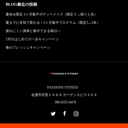
BLOG最近の投稿
夏休み限定 2ヶ月集中ボディーメイク（限定３→残り１名）
夏までに本気で変わる！2ヶ月集中プログラム（限定5→2名）
疲れにくい身体と集中できる毎日へ
5月のはじめての一歩キャンペーン
春のフレッシュキャンペーン
PASSIONS FITNESS
名護市宮里１４９９ ガーデンエビス３０４
090-8355-8478
Twitter
Facebook
Instagram