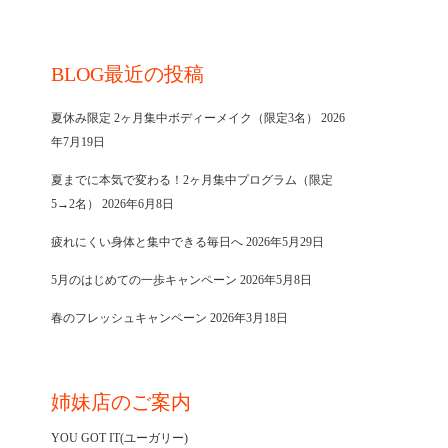
BLOG最近の投稿
夏休み限定 2ヶ月集中ボディーメイク（限定3名）
2026
年7月19日
夏までに本気で変わる！2ヶ月集中プログラム（限定
5→2名）
2026年6月8日
疲れにくい身体と集中できる毎日へ
2026年5月29日
5月のはじめての一歩キャンペーン
2026年5月8日
春のフレッシュキャンペーン
2026年3月18日
姉妹店のご案内
YOU GOT IT(ユーガリー)