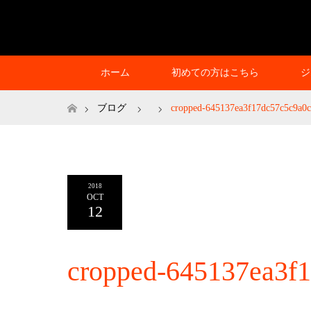
ホーム
初めての方はこちら
ジ
ホーム
ブログ
cropped-645137ea3f17dc57c5c9a0c
2018
OCT
12
cropped-645137ea3f