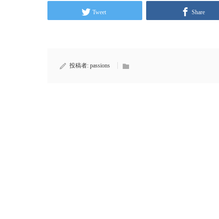
Tweet
Share
投稿者:
passions