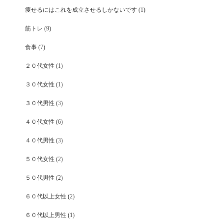
痩せるにはこれを成立させるしかないです
(1)
筋トレ
(9)
食事
(7)
２０代女性
(1)
３０代女性
(1)
３０代男性
(3)
４０代女性
(6)
４０代男性
(3)
５０代女性
(2)
５０代男性
(2)
６０代以上女性
(2)
６０代以上男性
(1)